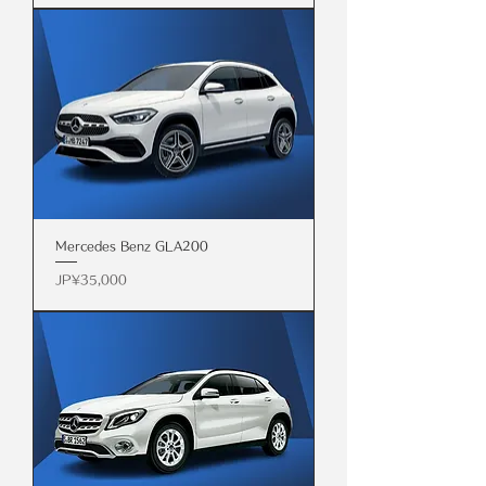
Mercedes Benz GLA200
價格
JP¥35,000