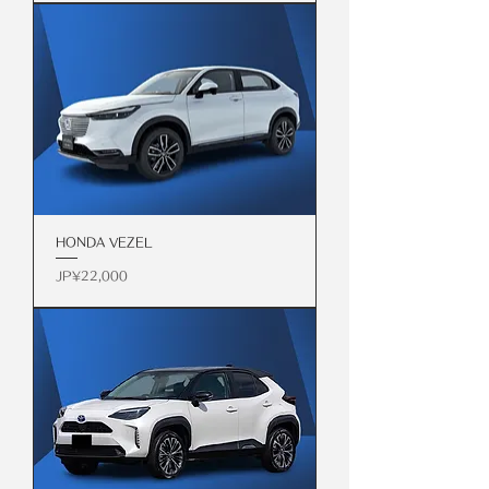
HONDA VEZEL
價格
JP¥22,000