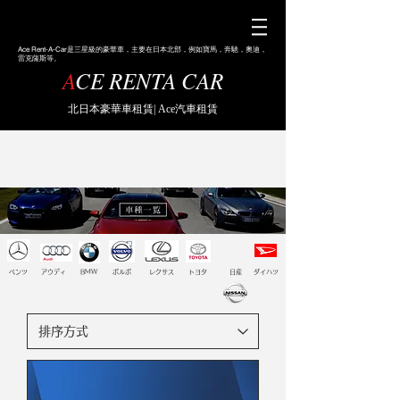
Ace
Rent-A-Car是三星級的豪華車，主要在日本北部，例如寶馬，奔馳，奧迪，
雷克薩斯等。
A
CE RENTA CAR
北日本豪華車租賃| Ace汽車租賃
ベンツ
​アウディ
​BMW
ボルボ
レクサス
トヨタ
日産
ダイハツ