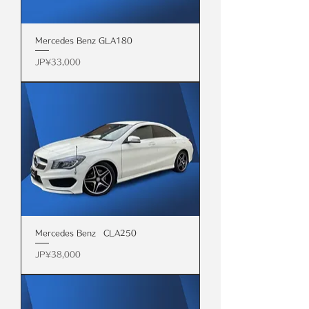
Mercedes Benz GLA180
價格
JP¥33,000
Mercedes Benz CLA250
價格
JP¥38,000