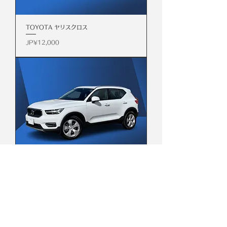
TOYOTA ヤリスクロス
價格
JP¥12,000
VOLVO XC40
價格
JP¥38,000