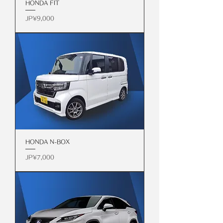
HONDA FIT
價格
JP¥9,000
HONDA N-BOX
價格
JP¥7,000