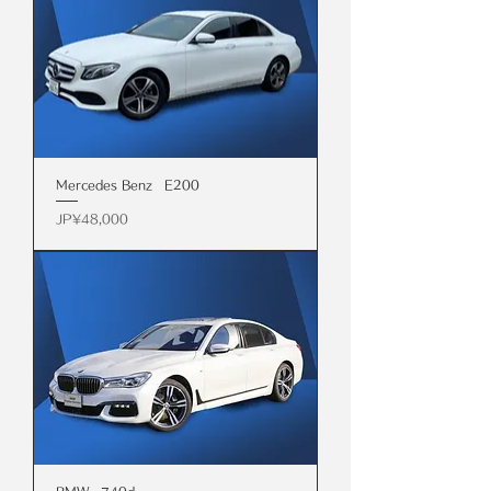
Mercedes Benz E200
價格
JP¥48,000