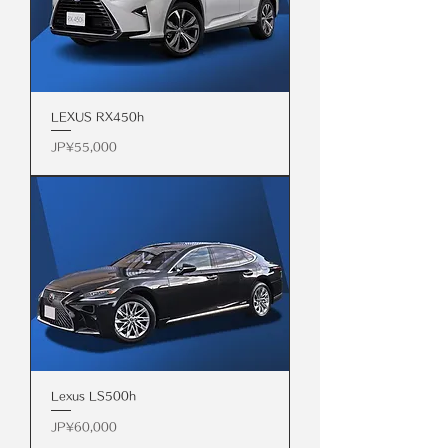
LEXUS RX450h
價格
JP¥55,000
Lexus LS500h
價格
JP¥60,000