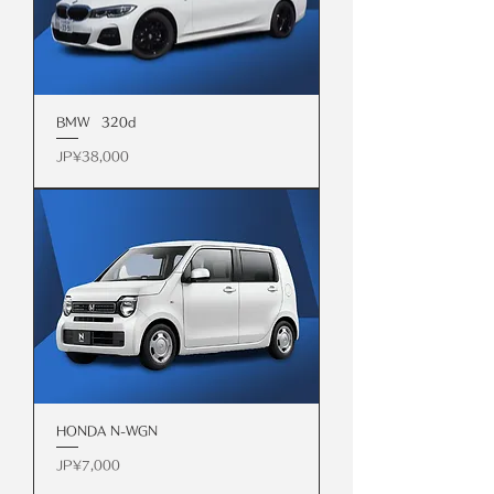
BMW 320d
價格
JP¥38,000
HONDA N-WGN
價格
JP¥7,000