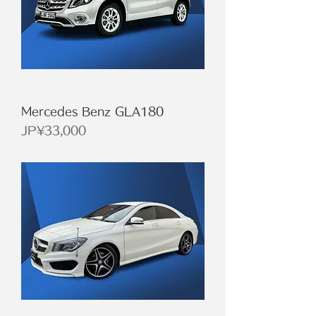
Mercedes Benz GLA180
價格
JP¥33,000