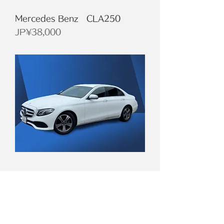
Mercedes Benz CLA250
價格
JP¥38,000
Mercedes Benz E200
價格
JP¥48,000