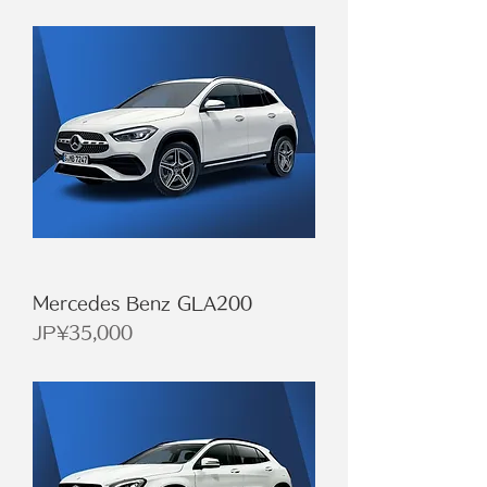
Mercedes Benz GLA200
價格
JP¥35,000