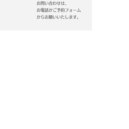
お問い合わせは、
お電話かご予約フォーム
からお願いいたします。
【札幌本社】
〒003‐0871
​北海道札幌市白石区米里1条2丁目14−14
Tel:
0120-111-503
Fax: 011-595-8132
【仙台営業所】
​〒981-1201
宮城県名取市下増田字丁地68番地
Tel:
0120-571-777
Fax: 022-794-7326