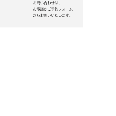
お問い合わせは、
お電話かご予約フォーム
からお願いいたします。
【札幌本社】
〒003‐0871
​北海道札幌市白石区米里1条2丁目14−14
Tel:
0120-111-503
Fax: 011-595-8132
【仙台営業所】
​〒981-1201
宮城県名取市下増田字丁地68番地
Tel:
0120-571-777
Fax: 022-794-7326